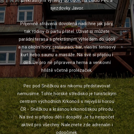
překrásnými výhledy do údolí, na celou Pec a
sjezdovky Javor.
Příjemně strávená dovolená nadchne jak páry,
tak rodiny či partu přátel. Užívat si můžete
parádní terasa s překrásným výhledem do údolí
a na okolní hory, restauraci, bar, vlastní tenisový
kurt nebo saunu a masáže. Na své si přijdou i
děti. Je pro ně připravena herna a venkovní
hřiště včetně prolézaček.
Pec pod Sněžkou asi nikomu představovat
nemusíme. Tohle horské středisko je turistickým
centrem východních Krkonoš s nejvyšší horou
ČR - Sněžkou a krásnou krkonošskou přírodu.
Na své si přijdou děti i dospělý. Je tu nespočet
aktivit pro všechny. Naleznete zde adrenalin i
odpočinek.