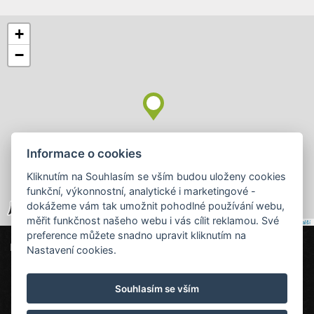
+
−
Informace o cookies
Kliknutím na Souhlasím se vším budou uloženy cookies
funkční, výkonnostní, analytické i marketingové -
dokážeme vám tak umožnit pohodlné používání webu,
měřit funkčnost našeho webu i vás cílit reklamou. Své
Leaflet
|
© Seznam.cz a.s. a další
preference můžete snadno upravit kliknutím na
Penzion Vysoká Stráž
Nastavení cookies.
Pec pod Sněžkou 216, 542 21 Pec pod Sněžkou
Souhlasím se vším
vysoka.straz@gmail.com
+420 774 295 342
Penzion Vysoká Stráž