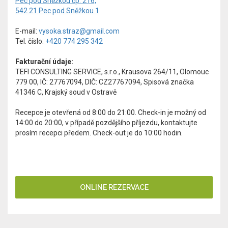
Pec pod Sněžkou čp. 216,
542 21 Pec pod Sněžkou 1
E-mail:
vysoka.straz@gmail.com
Tel. číslo:
+420 774 295 342
Fakturační údaje:
TEFI CONSULTING SERVICE, s.r.o., Krausova 264/11, Olomouc
779 00, IČ: 27767094, DIČ: CZ27767094, Spisová značka
41346 C, Krajský soud v Ostravě
Recepce je otevřená od 8:00 do 21:00. Check-in je možný od
14:00 do 20:00, v případě pozdějšího příjezdu, kontaktujte
prosím recepci předem. Check-out je do 10:00 hodin.
ONLINE REZERVACE