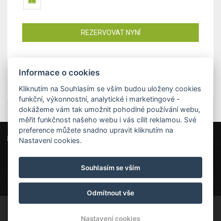
REZERVOVAT NYNÍ
Informace o cookies
Kliknutím na Souhlasím se vším budou uloženy cookies
funkční, výkonnostní, analytické i marketingové -
dokážeme vám tak umožnit pohodlné používání webu,
měřit funkčnost našeho webu i vás cílit reklamou. Své
preference můžete snadno upravit kliknutím na
Penzion Vysoká Stráž
Nastavení cookies.
Pec pod Sněžkou 216, 542 21 Pec pod Sněžkou
Souhlasím se vším
vysoka.straz@gmail.com
+420 774 295 342
Penzion Vysoká Stráž
Odmítnout vše
© Copyright 2026 | Všechna práva vyhrazena
Nastavení cookies